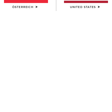
ÖSTERREICH
UNITED STATES
DAMEN
DAMEN
Prix 3.0 Sleeveless Polo Shirt
Taryn Polo Shirt
40,00 €
55,00 €
DAMEN
DAMEN
Prix 3.0 Polo Shirt
Prix 3.0 Polo Shirt
45,00 €
45,00 €