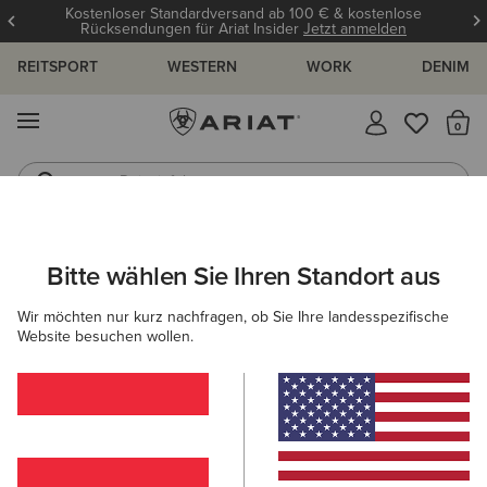
Kostenloser Standardversand ab 100 € & kostenlose
Rücksendungen für Ariat Insider
Jetzt anmelden
REITSPORT
WESTERN
WORK
DENIM
MENÜ
S
Reitstiefel
Jeans
ARIAT
DAMEN
BEKLEIDUNG
OBERTEILE & T-SHIRTS
POL
Bitte wählen Sie Ihren Standort aus
C
Poloshirts Damen
Wir möchten nur kurz nachfragen, ob Sie Ihre landesspezifische
Website besuchen wollen.
T-Shirts
Baselayer
Blusen
Filter & Sortieren
10 ARTIKEL