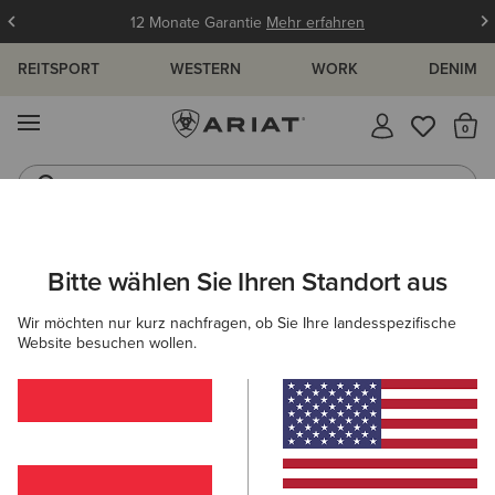
12 Monate Garantie
Mehr erfahren
REITSPORT
WESTERN
WORK
DENIM
MENÜ
S
Westernstiefel
Gummistiefel
ARIAT
DAMEN
BEKLEIDUNG
SWEATSHIRTS & HOODIES
Bitte wählen Sie Ihren Standort aus
C
Pullover für Damen
Wir möchten nur kurz nachfragen, ob Sie Ihre landesspezifische
Website besuchen wollen.
Hoodies
Midlayer
15 ARTIKEL
Filter & Sortieren