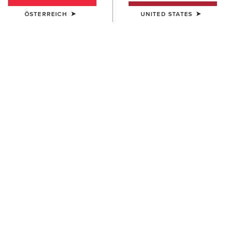
ÖSTERREICH
UNITED STATES
DAMEN
DAMEN
Victoria Sweatshirt
Sapphire 1/2 Zip Sweatshirt
55,00 €
60,00 €
DAMEN
DAMEN
Hollingworth Sweatshirt
Foundation Logo 1/2 Zip
Sweatshirt
90,00 €
55,00 €