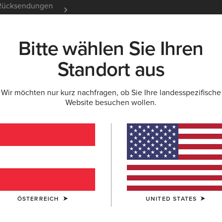
e Rücksendungen
12 Monate Garantie
Mehr er
Bitte wählen Sie Ihren
K
NEU & FEATURED
ARIAT LIFE
OUTLET
Standort aus
Wir möchten nur kurz nachfragen, ob Sie Ihre landesspezifische
PULLOVER
Website besuchen wollen.
Damen
ÖSTERREICH
UNITED STATES