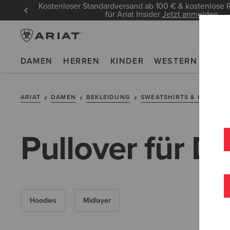
Kostenloser Standardversand ab 100 € & kostenlos
für Ariat Insider
Jetzt anmelden
DAMEN
HERREN
KINDER
WESTERN
WOR
ARIAT
DAMEN
BEKLEIDUNG
SWEATSHIRTS & HOODIES
Pullover für 
Hoodies
Midlayer