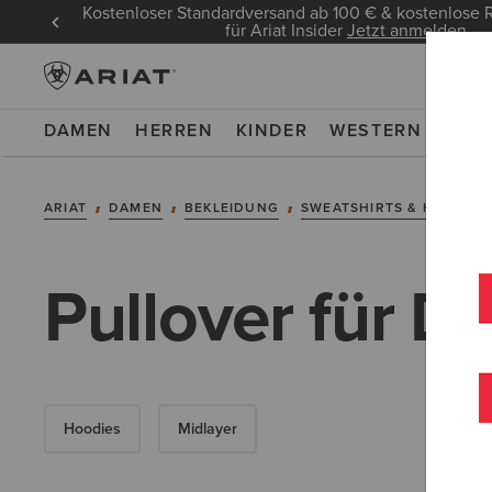
Kostenloser Standardversand ab 100 € & kostenlos
für Ariat Insider
Jetzt anmelden
DAMEN
HERREN
KINDER
WESTERN
WOR
ARIAT
DAMEN
BEKLEIDUNG
SWEATSHIRTS & HOODIES
Pullover für 
Hoodies
Midlayer