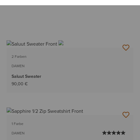
2 Farben
DAMEN
Saluut Sweater
90,00 €
1 Farbe
DAMEN