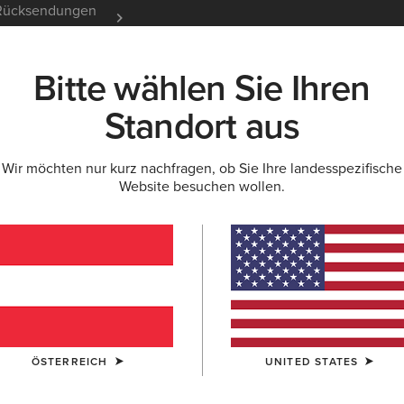
e Rücksendungen
12 Monate Garantie
Mehr er
Bitte wählen Sie Ihren
K
NEU & FEATURED
ARIAT LIFE
OUTLET
Standort aus
Wir möchten nur kurz nachfragen, ob Sie Ihre landesspezifische
PULLOVER
Website besuchen wollen.
Damen
ÖSTERREICH
UNITED STATES