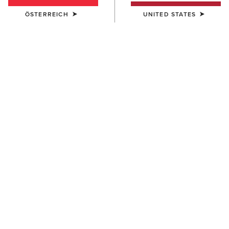
ÖSTERREICH
UNITED STATES
DAMEN
DAMEN
Saluut Sweater
Saluut Sweater
90,00 €
90,00 €
DAMEN
DAMEN
Hollingworth Sweatshirt
Langsett Sweater
90,00 €
80,00 €