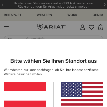
Kostenloser Standardversand ab 100 € & kostenlose
Rücksendungen für Ariat Insider
Jetzt anmelden
REITSPORT
WESTERN
WORK
DENIM
MENÜ
S
Gummistiefel
Reitstiefel
ARIAT
DAMEN
BEKLEIDUNG
SWEATSHIRTS & HOODIES
Bitte wählen Sie Ihren Standort aus
C
Pullover für Damen
Wir möchten nur kurz nachfragen, ob Sie Ihre landesspezifische
Website besuchen wollen.
Hoodies
Midlayer
15 ARTIKEL
Filter & Sortieren