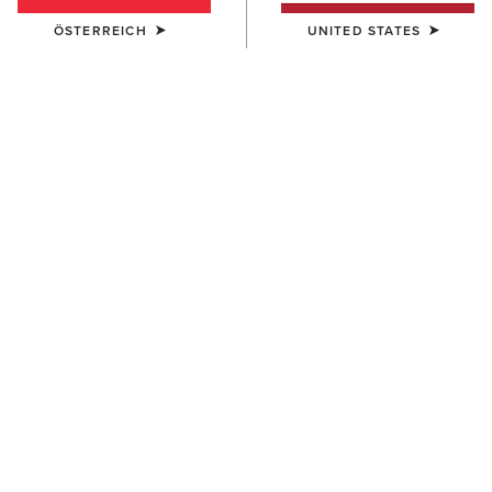
ÖSTERREICH
UNITED STATES
DAMEN
DAMEN
Saluut Sweater
Saluut Sweater
90,00 €
90,00 €
DAMEN
DAMEN
Hollingworth Sweatshirt
Langsett Sweater
90,00 €
80,00 €