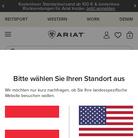
Kostenloser Standardversand ab 100 € & kostenlose
Rücksendungen für Ariat Insider
Jetzt anmelden
REITSPORT
WESTERN
WORK
DENIM
MENÜ
S
Reitstiefel
Jeans
ARIAT
DAMEN
BEKLEIDUNG
SWEATSHIRTS & HOODIES
Bitte wählen Sie Ihren Standort aus
C
Pullover für Damen
Wir möchten nur kurz nachfragen, ob Sie Ihre landesspezifische
Website besuchen wollen.
Hoodies
Midlayer
15 ARTIKEL
Filter & Sortieren