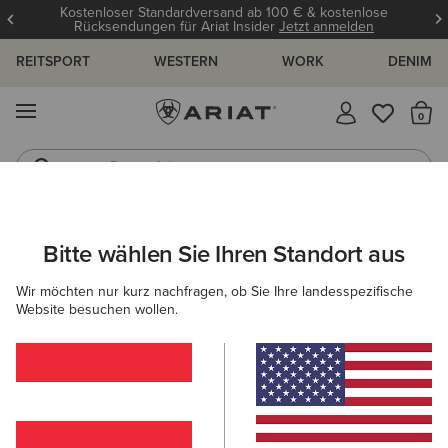
Kostenloser Standardversand ab 100 € & kostenlose
Rücksendungen für Ariat Insider
Jetzt anmelden
REITSPORT
WESTERN
WORK
DENIM
MENÜ
S
Reitstiefel
Jeans
ARIAT
DAMEN
BEKLEIDUNG
SWEATSHIRTS & HOODIES
Bitte wählen Sie Ihren Standort aus
C
Pullover für Damen
Wir möchten nur kurz nachfragen, ob Sie Ihre landesspezifische
Website besuchen wollen.
Hoodies
Midlayer
Filter & Sortieren
15 ARTIKEL