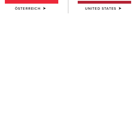
ÖSTERREICH
UNITED STATES
DAMEN
DAMEN
Foundation Logo 1/2 Zip
Sapphire 1/2 Zip Sweatshirt
Sweatshirt
60,00 €
55,00 €
DAMEN
DAMEN
Foundation Logo 1/2 Zip
Victoria Sweatshirt
Sweatshirt
55,00 €
55,00 €