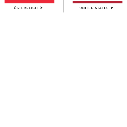
ÖSTERREICH
UNITED STATES
DAMEN
DAMEN
Foundation Logo 1/2 Zip
Victoria Sweatshirt
Sweatshirt
55,00 €
55,00 €
DAMEN
DAMEN
Saluut Sweater
Saluut Sweater
90,00 €
90,00 €