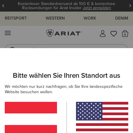
Kostenloser Standardversand ab 100 € & kostenlose
Rücksendungen für Ariat Insider
Jetzt anmelden
REITSPORT
WESTERN
WORK
DENIM
MENÜ
S
Reitstiefel
Jeans
ARIAT
DAMEN
BEKLEIDUNG
SWEATSHIRTS & HOODIES
Bitte wählen Sie Ihren Standort aus
C
Pullover für Damen
Wir möchten nur kurz nachfragen, ob Sie Ihre landesspezifische
Website besuchen wollen.
Hoodies
Midlayer
Filter & Sortieren
15 ARTIKEL