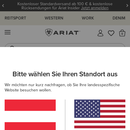
Kostenloser Standardversand ab 100 € & kostenlose
Rücksendungen für Ariat Insider
Jetzt anmelden
REITSPORT
WESTERN
WORK
DENIM
MENÜ
S
Reitstiefel
Jeans
ARIAT
DAMEN
BEKLEIDUNG
JEANS
FLARED
Bitte wählen Sie Ihren Standort aus
C
Flared Jeans für Damen
Wir möchten nur kurz nachfragen, ob Sie Ihre landesspezifische
Website besuchen wollen.
SHOPPEN NACH PASSFORM
SHOPPEN NACH LEIBHÖHE