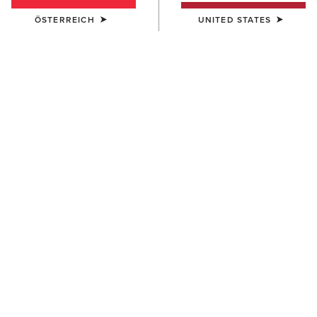
ÖSTERREICH
UNITED STATES
Bootcut Fit
Straight Fit
Wide
Skinny
Straight
Bootcut
Shorts
High Rise
1 ARTIKEL
Filter & Sortieren
BESTSELLER
DAMEN
Ultra Stretch Perfect Rise
Katie Flare Jean