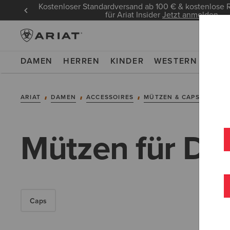
Kostenloser Standardversand ab 100 € & kostenlos
für Ariat Insider
Jetzt anmelden
DAMEN
HERREN
KINDER
WESTERN
WOR
ARIAT
DAMEN
ACCESSOIRES
MÜTZEN & CAPS
MÜTZ
Mützen für D
Caps