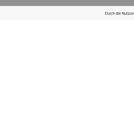
Durch die Nutzung
Werden Sie
Mitglied bei Ariat
Insider
Kostenloser Versand ab 100 €,
kostenlose Rücksendungen und
exklusive Vorteile!