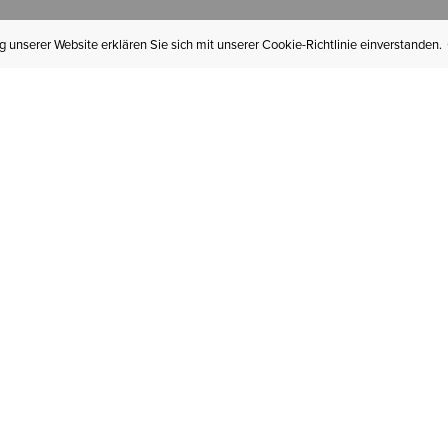
 unserer Website erklären Sie sich mit unserer Cookie-Richtlinie einverstanden.
MEIN KONTO
I
BESTELLSTATUS
RÜCKSENDUNGEN
Mein Konto
Hä
Newsletteranmeldung
In
GESCHENKGUTSCHEINE
Für später gespeichert
Jo
LIEFERUNG & VERSAND
Ariat Insider
Gr
GARANTIE
Tr
KLARNA
St
HILFE