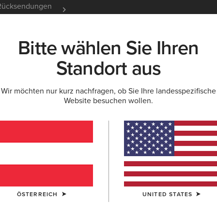
e Rücksendungen
12 Monate Garantie
Mehr er
Bitte wählen Sie Ihren
K
NEU & FEATURED
ARIAT LIFE
OUTLET
Standort aus
Wir möchten nur kurz nachfragen, ob Sie Ihre landesspezifische
EN
Website besuchen wollen.
amen
ÖSTERREICH
UNITED STATES