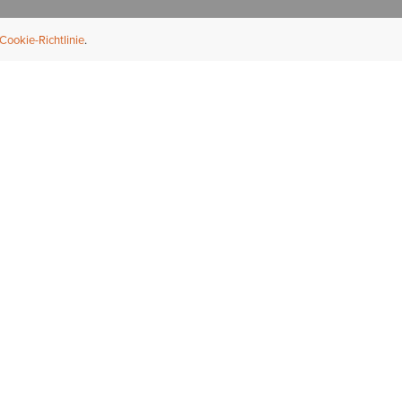
Cookie-Richtlinie
NFORMATION
ÜBER UNS
ndler finden
Über Ariat
ternational
Nachhaltigkeit
bs & Karriere
Presse
ößentabellen
Athleten
ue Fit
iefel-Reparaturservice