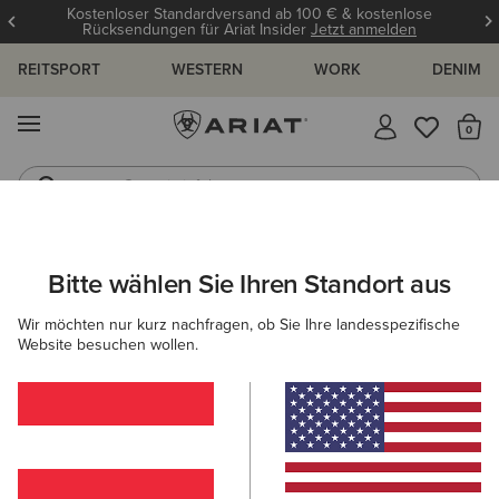
Kostenloser Standardversand ab 100 € & kostenlose
Rücksendungen für Ariat Insider
Jetzt anmelden
REITSPORT
WESTERN
WORK
DENIM
MENÜ
S
Gummistiefel
Reitstiefel
ARIAT
DAMEN
ACCESSOIRES
MÜTZEN & CAPS
MÜTZEN
Bitte wählen Sie Ihren Standort aus
C
Mützen für Damen
Wir möchten nur kurz nachfragen, ob Sie Ihre landesspezifische
Website besuchen wollen.
Caps
Filter & Sortieren
4 ARTIKEL