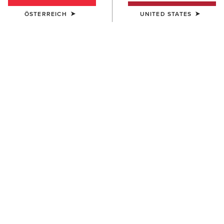
ÖSTERREICH
UNITED STATES
UNISEX
DAMEN
Team Beanie
Chilton Beanie
23,00 €
27,00 €
HERREN
DAMEN
Apres Ski Beanie
Chilton Beanie
18,00 €
27,00 €