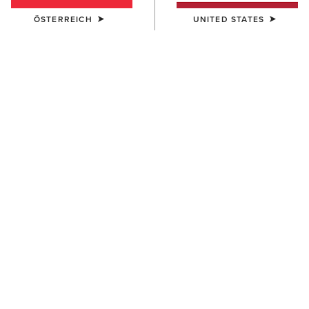
ÖSTERREICH
UNITED STATES
UNISEX
DAMEN
Team Beanie
Chilton Beanie
23,00 €
27,00 €
HERREN
DAMEN
Apres Ski Beanie
Chilton Beanie
18,00 €
27,00 €