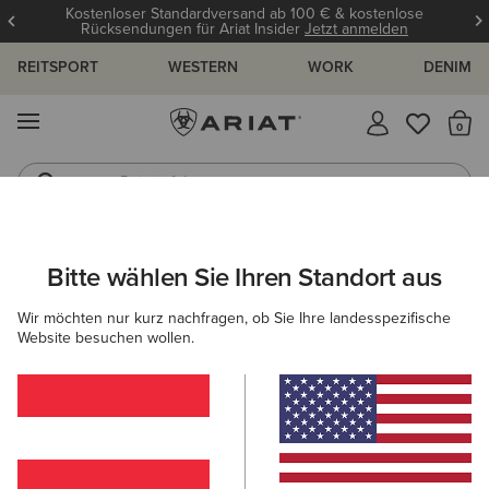
Kostenloser Standardversand ab 100 € & kostenlose
Rücksendungen für Ariat Insider
Jetzt anmelden
REITSPORT
WESTERN
WORK
DENIM
MENÜ
S
Reitstiefel
Jeans
ARIAT
DAMEN
ACCESSOIRES
MÜTZEN & CAPS
MÜTZEN
Bitte wählen Sie Ihren Standort aus
C
Mützen für Damen
Wir möchten nur kurz nachfragen, ob Sie Ihre landesspezifische
Website besuchen wollen.
Caps
Filter & Sortieren
4 ARTIKEL