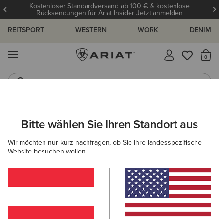
Kostenloser Standardversand ab 100 € & kostenlose
Rücksendungen für Ariat Insider
Jetzt anmelden
REITSPORT
WESTERN
WORK
DENIM
MENÜ
S
Reitstiefel
Jeans
ARIAT
DAMEN
ACCESSOIRES
MÜTZEN & CAPS
MÜTZEN
Bitte wählen Sie Ihren Standort aus
C
Mützen für Damen
Wir möchten nur kurz nachfragen, ob Sie Ihre landesspezifische
Website besuchen wollen.
Caps
Filter & Sortieren
4 ARTIKEL