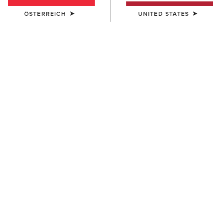
ÖSTERREICH
UNITED STATES
DAMEN
HERREN
Chilton Beanie
Apres Ski Beanie
27,00 €
18,00 €
DAMEN
UNISEX
Chilton Beanie
Team Beanie
27,00 €
23,00 €