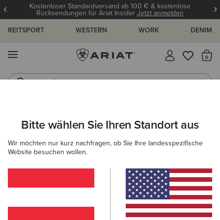
Kostenloser Standardversand ab 100 € & kostenlose
Rücksendungen für Ariat Insider
Jetzt anmelden
REITSPORT
WESTERN
WORK
DENIM
MENÜ
S
Reitstiefel
Jeans
ARIAT
DAMEN
ACCESSOIRES
MÜTZEN & CAPS
MÜTZEN
Bitte wählen Sie Ihren Standort aus
C
Mützen für Damen
Wir möchten nur kurz nachfragen, ob Sie Ihre landesspezifische
Website besuchen wollen.
Caps
Filter & Sortieren
4 ARTIKEL