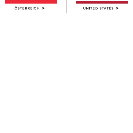
ÖSTERREICH
UNITED STATES
DAMEN
HERREN
Chilton Beanie
Apres Ski Beanie
27,00 €
18,00 €
DAMEN
Chilton Beanie
27,00 €