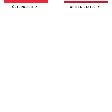
ÖSTERREICH
UNITED STATES
UNISEX
UNISEX
Insulated Tek Grip Gloves
TEK Grip Glove
52,00 €
33,00 €
UNISEX
Tek Grip Gloves
33,00 €