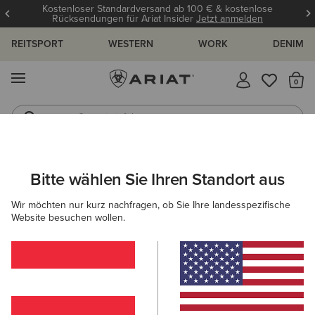
Kostenloser Standardversand ab 100 € & kostenlose
Rücksendungen für Ariat Insider
Jetzt anmelden
REITSPORT
WESTERN
WORK
DENIM
MENÜ
S
Gummistiefel
Reitstiefel
ARIAT
DAMEN
ACCESSOIRES
HANDSCHUHE
Bitte wählen Sie Ihren Standort aus
C
Reithandschuhe Damen
Wir möchten nur kurz nachfragen, ob Sie Ihre landesspezifische
Website besuchen wollen.
Mützen & Caps
Taschen
Gürtel
Geldbörsen
Filter & Sortieren
3 ARTIKEL