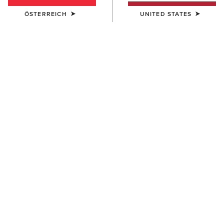
ÖSTERREICH
UNITED STATES
DAMEN
DAMEN
Tri Factor Allure Full Seat
Tri Factor NT Knee Patch
Breech
Breech
160,00 €
140,00 €
DAMEN
DAMEN
Tri Factor Allure Full Seat
Tri Factor NT Full Seat Breech
Breech
150,00 €
160,00 €