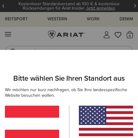
Kostenloser Standardversand ab 100 € & kostenlose
Rücksendungen für Ariat Insider
Jetzt anmelden
REITSPORT
WESTERN
WORK
DENIM
MENÜ
S
Reitstiefel
Jeans
ARIAT
NEU & FEATURED
KOLLEKTIONEN
REITHOSEN & LE
Bitte wählen Sie Ihren Standort aus
C
Die Tri Factor Reithose
Wir möchten nur kurz nachfragen, ob Sie Ihre landesspezifische
Website besuchen wollen.
Venture Leggings
Filter & Sortieren
23 ARTIKEL