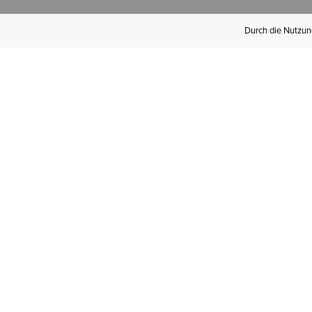
Durch die Nutzung
Werden Sie
Mitglied bei Ariat
Insider
Kostenloser Versand ab 100 €,
kostenlose Rücksendungen und
exklusive Vorteile!