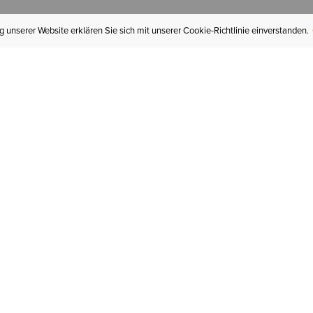
 unserer Website erklären Sie sich mit unserer Cookie-Richtlinie einverstanden.
MEIN KONTO
I
BESTELLSTATUS
RÜCKSENDUNGEN
Mein Konto
Hä
Newsletteranmeldung
In
GESCHENKGUTSCHEINE
Für später gespeichert
Jo
LIEFERUNG & VERSAND
Ariat Insider
Gr
GARANTIE
Tr
KLARNA
St
HILFE