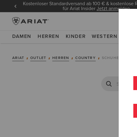
Kostenloser Standardversand ab 100 € & kostenlos
für Ariat Insider
Jetzt anmelden
DAMEN
HERREN
KINDER
WESTERN
WOR
ARIAT
OUTLET
HERREN
COUNTRY
SCHUHE