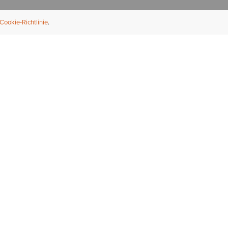
Cookie-Richtlinie
NFORMATION
ÜBER UNS
ndler finden
Über Ariat
ternational
Nachhaltigkeit
bs & Karriere
Presse
ößentabellen
Athleten
ue Fit
iefel-Reparaturservice