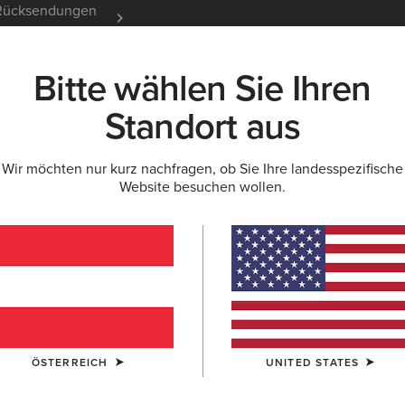
e Rücksendungen
12 Monate Garantie
Mehr er
Bitte wählen Sie Ihren
K
NEU & FEATURED
ARIAT LIFE
OUTLET
Standort aus
Wir möchten nur kurz nachfragen, ob Sie Ihre landesspezifische
Website besuchen wollen.
Beliebte Suchbegriffe:
Stiefel
ÖSTERREICH
UNITED STATES
Schuhe