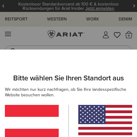
Kostenloser Standardversand ab 100 € & kostenlose
Rücksendungen für Ariat Insider
Jetzt anmelden
REITSPORT
WESTERN
WORK
DENIM
MENÜ
S
Gummistiefel
Reitstiefel
ARIAT
OUTLET
HERREN
COUNTRY
SCHUHE
Bitte wählen Sie Ihren Standort aus
C
Beliebte Suchbegriffe:
Wir möchten nur kurz nachfragen, ob Sie Ihre landesspezifische
Website besuchen wollen.
Stiefel
Schuhe
Jeans
Shirt