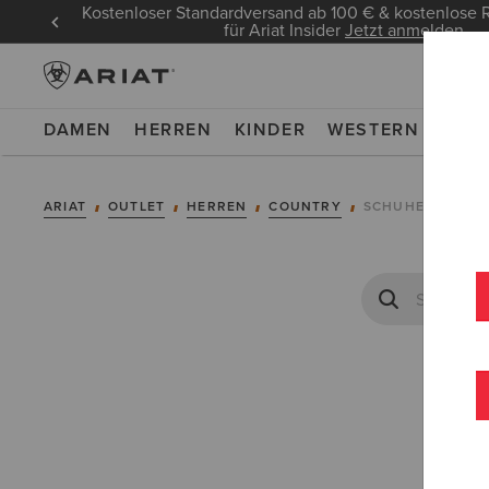
Kostenloser Standardversand ab 100 € & kostenlos
für Ariat Insider
Jetzt anmelden
DAMEN
HERREN
KINDER
WESTERN
WOR
ARIAT
OUTLET
HERREN
COUNTRY
SCHUHE