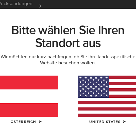
e Rücksendungen
12 Monate Garantie
Mehr er
Bitte wählen Sie Ihren
K
NEU & FEATURED
ARIAT LIFE
OUTLET
Standort aus
Wir möchten nur kurz nachfragen, ob Sie Ihre landesspezifische
Website besuchen wollen.
Beliebte Suchbegriffe:
Stiefel
ÖSTERREICH
UNITED STATES
Schuhe