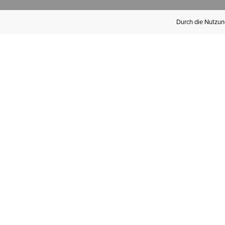
Durch die Nutzung
Werden Sie
Mitglied bei Ariat
Insider
Kostenloser Versand ab 100 €,
kostenlose Rücksendungen und
exklusive Vorteile!