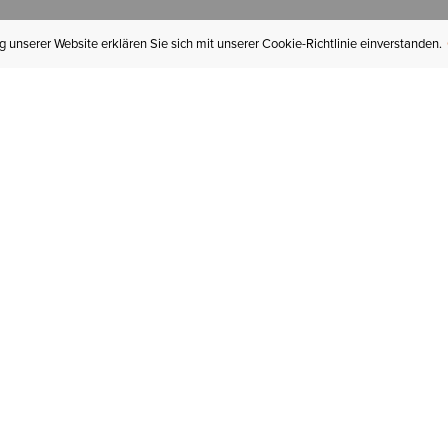
 unserer Website erklären Sie sich mit unserer Cookie-Richtlinie einverstanden.
MEIN KONTO
I
BESTELLSTATUS
RÜCKSENDUNGEN
Mein Konto
Hä
Newsletteranmeldung
In
GESCHENKGUTSCHEINE
Für später gespeichert
Jo
LIEFERUNG & VERSAND
Ariat Insider
Gr
GARANTIE
Tr
KLARNA
St
HILFE