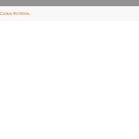
Cookie-Richtlinie
NFORMATION
ÜBER UNS
ndler finden
Über Ariat
ternational
Nachhaltigkeit
bs & Karriere
Presse
ößentabellen
Athleten
ue Fit
iefel-Reparaturservice