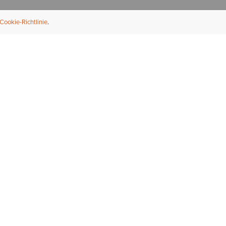
Cookie-Richtlinie
NFORMATION
ÜBER UNS
ndler finden
Über Ariat
ternational
Nachhaltigkeit
bs & Karriere
Presse
ößentabellen
Athleten
ue Fit
iefel-Reparaturservice