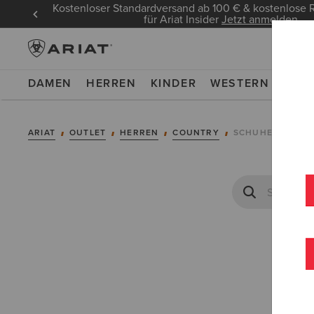
Kostenloser Standardversand ab 100 € & kostenlos
für Ariat Insider
Jetzt anmelden
DAMEN
HERREN
KINDER
WESTERN
WOR
ARIAT
OUTLET
HERREN
COUNTRY
SCHUHE