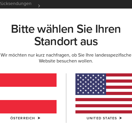
e Rücksendungen
12 Monate Garantie
Mehr er
Bitte wählen Sie Ihren
K
NEU & FEATURED
ARIAT LIFE
OUTLET
Standort aus
Wir möchten nur kurz nachfragen, ob Sie Ihre landesspezifische
Website besuchen wollen.
Beliebte Suchbegriffe:
Stiefel
ÖSTERREICH
UNITED STATES
Schuhe