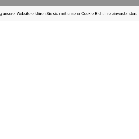
 unserer Website erklären Sie sich mit unserer Cookie-Richtlinie einverstanden.
MEIN KONTO
I
BESTELLSTATUS
RÜCKSENDUNGEN
Mein Konto
Hä
Newsletteranmeldung
In
GESCHENKGUTSCHEINE
Für später gespeichert
Jo
LIEFERUNG & VERSAND
Ariat Insider
Gr
GARANTIE
Tr
KLARNA
St
HILFE