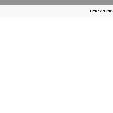
Durch die Nutzung
Werden Sie
Mitglied bei Ariat
Insider
Kostenloser Versand ab 100 €,
kostenlose Rücksendungen und
exklusive Vorteile!