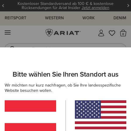
Kostenloser Standardversand ab 100 € & kostenlose
Rücksendungen für Ariat Insider
Jetzt anmelden
REITSPORT
WESTERN
WORK
DENIM
MENÜ
S
Reitstiefel
Jeans
ARIAT
OUTLET
HERREN
COUNTRY
SCHUHE
Bitte wählen Sie Ihren Standort aus
C
Beliebte Suchbegriffe:
Wir möchten nur kurz nachfragen, ob Sie Ihre landesspezifische
Website besuchen wollen.
Stiefel
Schuhe
Jeans
Shirt