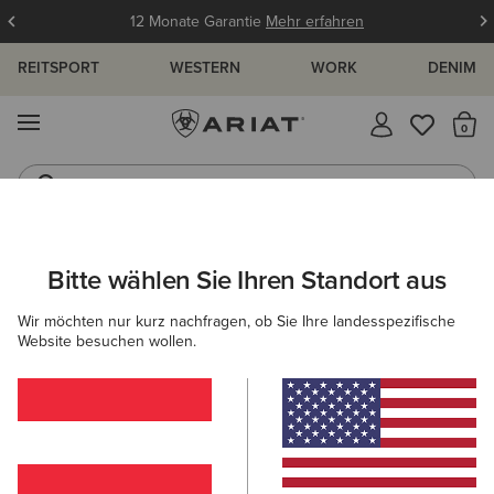
12 Monate Garantie
Mehr erfahren
REITSPORT
WESTERN
WORK
DENIM
MENÜ
S
Westernstiefel
Gummistiefel
ARIAT
OUTLET
HERREN
COUNTRY
SCHUHE
Bitte wählen Sie Ihren Standort aus
C
Beliebte Suchbegriffe:
Wir möchten nur kurz nachfragen, ob Sie Ihre landesspezifische
Website besuchen wollen.
Stiefel
Schuhe
Jeans
Shirt