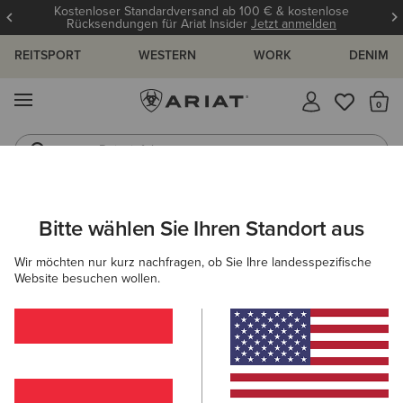
Kostenloser Standardversand ab 100 € & kostenlose
Rücksendungen für Ariat Insider
Jetzt anmelden
REITSPORT
WESTERN
WORK
DENIM
MENÜ
S
Reitstiefel
Jeans
ARIAT
OUTLET
HERREN
ACCESSOIRES
Bitte wählen Sie Ihren Standort aus
C
Accessoires Outlet für Herren
Wir möchten nur kurz nachfragen, ob Sie Ihre landesspezifische
Website besuchen wollen.
Reiten
Country
Western
Work
Denim
Filter & Sortieren
1 ARTIKEL