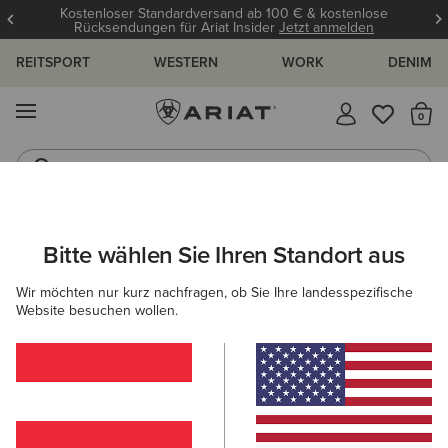
Kostenloser Standardversand ab 100 € & kostenlose
Rücksendungen für Ariat Insider
Jetzt anmelden
REITSPORT
WESTERN
WORK
DENIM
MENÜ
S
Reitstiefel
Jeans
ARIAT
OUTLET
HERREN
ACCESSOIRES
Bitte wählen Sie Ihren Standort aus
C
Accessoires Outlet für Herren
Wir möchten nur kurz nachfragen, ob Sie Ihre landesspezifische
Website besuchen wollen.
Reiten
Country
Western
Work
Denim
1 ARTIKEL
Filter & Sortieren