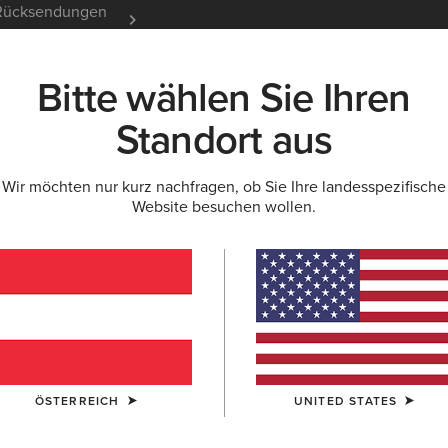
e Rücksendungen
12 Monate Garantie
Mehr er
Bitte wählen Sie Ihren
K
NEU & FEATURED
ARIAT LIFE
OUTLET
Standort aus
Wir möchten nur kurz nachfragen, ob Sie Ihre landesspezifische
Website besuchen wollen.
tlet für Herren
Denim
ÖSTERREICH
UNITED STATES