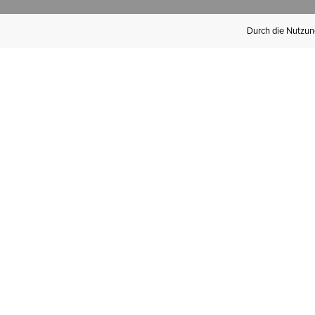
Durch die Nutzung
Werden Sie
Mitglied bei Ariat
Insider
Kostenloser Versand ab 100 €,
kostenlose Rücksendungen und
exklusive Vorteile!