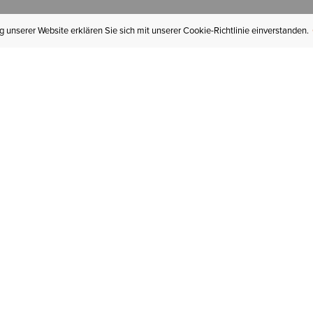
 unserer Website erklären Sie sich mit unserer Cookie-Richtlinie einverstanden.
MEIN KONTO
I
BESTELLSTATUS
RÜCKSENDUNGEN
Mein Konto
Hä
Newsletteranmeldung
In
GESCHENKGUTSCHEINE
Für später gespeichert
Jo
LIEFERUNG & VERSAND
Ariat Insider
Gr
GARANTIE
Tr
KLARNA
St
HILFE