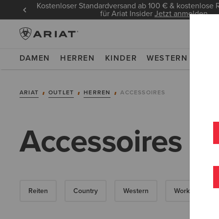
Kostenloser Standardversand ab 100 € & kostenlos
für Ariat Insider
Jetzt anmelden
DAMEN
HERREN
KINDER
WESTERN
WOR
ARIAT
OUTLET
HERREN
ACCESSOIRES
Accessoires Ou
Reiten
Country
Western
Work