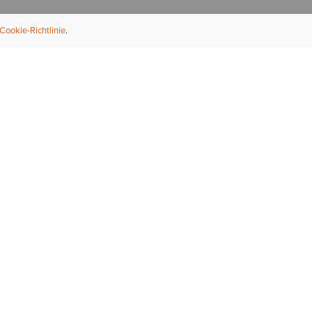
Cookie-Richtlinie
NFORMATION
ÜBER UNS
ndler finden
Über Ariat
ternational
Nachhaltigkeit
bs & Karriere
Presse
ößentabellen
Athleten
ue Fit
iefel-Reparaturservice