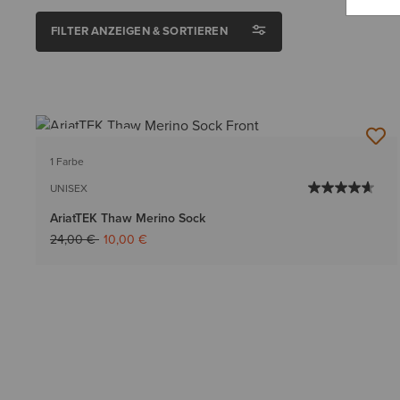
FILTER ANZEIGEN & SORTIEREN
BESTSELLER
1 Farbe
UNISEX
AriatTEK Thaw Merino Sock
Reduziert von
auf
24,00 €
10,00 €