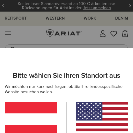
Kostenloser Standardversand ab 100 € & kostenlose
Rücksendungen für Ariat Insider
Jetzt anmelden
REITSPORT
WESTERN
WORK
DENIM
MENÜ
S
Reitstiefel
Jeans
ARIAT
HERREN
WORK
ARBEITSSCHUHE
PULL-ON SCHU
Bitte wählen Sie Ihren Standort aus
C
Pull-On Arbeitsschuhe für Herren
Wir möchten nur kurz nachfragen, ob Sie Ihre landesspezifische
Website besuchen wollen.
Schnürschuhe
Stahlkappenstiefel
Carbonkappenstief
Filter & Sortieren
8 ARTIKEL