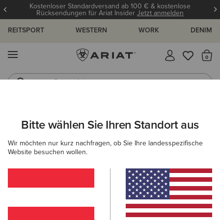
Kostenloser Standardversand ab 100 € & kostenlose
Rücksendungen für Ariat Insider
Jetzt anmelden
REITSPORT
WESTERN
WORK
DENIM
MENÜ
S
Reitstiefel
Jeans
ARIAT
HERREN
WORK
BEKLEIDUNG
ARBEITSHOSEN
Bitte wählen Sie Ihren Standort aus
C
Arbeitshosen für Herren
Wir möchten nur kurz nachfragen, ob Sie Ihre landesspezifische
Website besuchen wollen.
Oberbekleidung
Sweatshirts & Hoodies
Oberteile & T
Filter & Sortieren
6 ARTIKEL