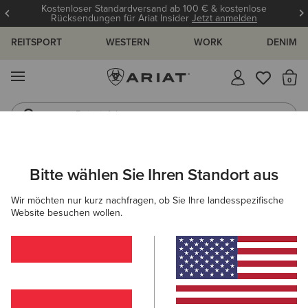
Kostenloser Standardversand ab 100 € & kostenlose
Rücksendungen für Ariat Insider
Jetzt anmelden
REITSPORT
WESTERN
WORK
DENIM
MENÜ
S
Reitstiefel
Jeans
ARIAT
HERREN
WORK
BEKLEIDUNG
ARBEITSHOSEN
Bitte wählen Sie Ihren Standort aus
C
Arbeitshosen für Herren
Wir möchten nur kurz nachfragen, ob Sie Ihre landesspezifische
Website besuchen wollen.
Oberbekleidung
Sweatshirts & Hoodies
Oberteile & T
Filter & Sortieren
6 ARTIKEL