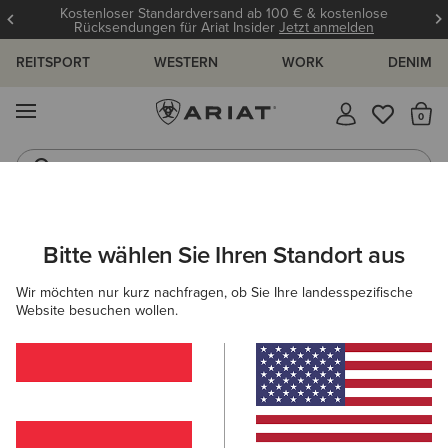
Kostenloser Standardversand ab 100 € & kostenlose
Rücksendungen für Ariat Insider
Jetzt anmelden
REITSPORT
WESTERN
WORK
DENIM
MENÜ
S
Gummistiefel
Reitstiefel
ARIAT
HERREN
SCHUHE
WESTERN
Bitte wählen Sie Ihren Standort aus
C
Westernstiefel für Herren
Wir möchten nur kurz nachfragen, ob Sie Ihre landesspezifische
Website besuchen wollen.
NACH ZEHENFORM FILTERN
Breiter, Eckiger
Zehenbereich