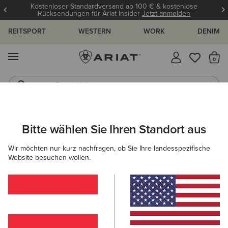
Kostenloser Standardversand ab 100 € & kostenlose
Rücksendungen für Ariat Insider
Jetzt anmelden
REITSPORT
WESTERN
WORK
DENIM
MENÜ
S
Reitstiefel
Jeans
ARIAT
HERREN
SCHUHE
WESTERN
Bitte wählen Sie Ihren Standort aus
C
Westernstiefel für Herren
Wir möchten nur kurz nachfragen, ob Sie Ihre landesspezifische
Website besuchen wollen.
NACH ZEHENFORM FILTERN
Breiter, Eckiger
Zehenbereich