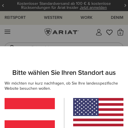
Kostenloser Standardversand ab 100 € & kostenlose
Rücksendungen für Ariat Insider
Jetzt anmelden
REITSPORT
WESTERN
WORK
DENIM
MENÜ
S
Reitstiefel
Jeans
ARIAT
HERREN
SCHUHE
WESTERN
Bitte wählen Sie Ihren Standort aus
C
Westernstiefel für Herren
Wir möchten nur kurz nachfragen, ob Sie Ihre landesspezifische
Website besuchen wollen.
NACH ZEHENFORM FILTERN
Breiter, Eckiger
Zehenbereich