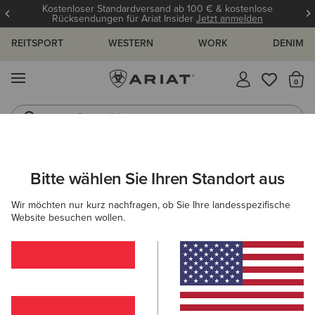
Kostenloser Standardversand ab 100 € & kostenlose
Rücksendungen für Ariat Insider
Jetzt anmelden
REITSPORT
WESTERN
WORK
DENIM
MENÜ
S
Reitstiefel
Jeans
ARIAT
HERREN
SCHUHE
WESTERN
Bitte wählen Sie Ihren Standort aus
C
Westernstiefel für Herren
Wir möchten nur kurz nachfragen, ob Sie Ihre landesspezifische
Website besuchen wollen.
NACH ZEHENFORM FILTERN
Breiter, Eckiger
Zehenbereich