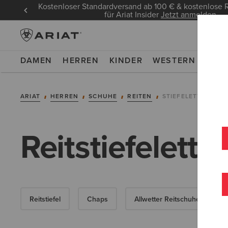
Kostenloser Standardversand ab 100 € & kostenlos
für Ariat Insider
Jetzt anmelden
DAMEN
HERREN
KINDER
WESTERN
WOR
ARIAT
HERREN
SCHUHE
REITEN
STIEFELETTEN
Reitstiefelette
Reitstiefel
Chaps
Allwetter Reitschuhe