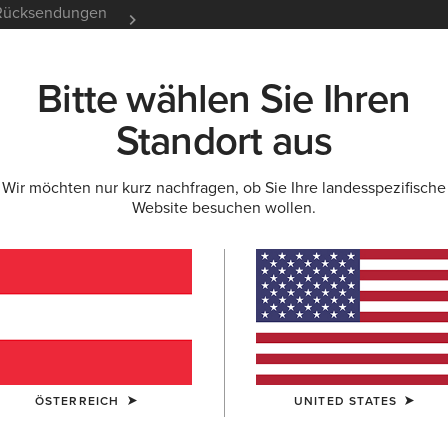
e Rücksendungen
12 Monate Garantie
Mehr er
Bitte wählen Sie Ihren
K
NEU & FEATURED
ARIAT LIFE
OUTLET
Standort aus
Wir möchten nur kurz nachfragen, ob Sie Ihre landesspezifische
Website besuchen wollen.
n für Herren
Ausdauerreiten
Stallschuhe
ÖSTERREICH
UNITED STATES