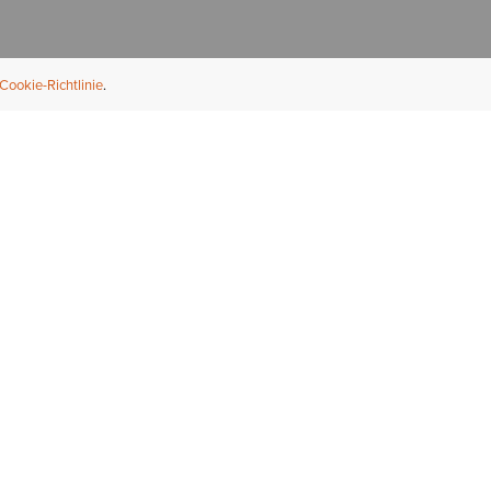
Cookie-Richtlinie
NFORMATION
ÜBER UNS
ndler finden
Über Ariat
ternational
Nachhaltigkeit
bs & Karriere
Presse
ößentabellen
Athleten
ue Fit