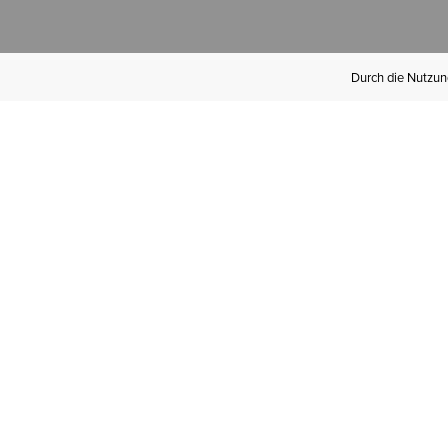
Durch die Nutzung
Werden Sie
Mitglied bei Ariat
Insider
Kostenloser Versand ab 100 €,