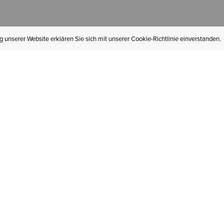
 unserer Website erklären Sie sich mit unserer Cookie-Richtlinie einverstanden.
MEIN KONTO
I
BESTELLSTATUS
RÜCKSENDUNGEN
Mein Konto
Hä
Newsletteranmeldung
In
GESCHENKGUTSCHEINE
Für später gespeichert
Jo
LIEFERUNG & VERSAND
Ariat Insider
Gr
GARANTIE
Tr
KLARNA