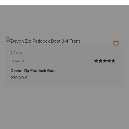
2 Farben
HERREN
Devon Zip Paddock Boot
230,00 €