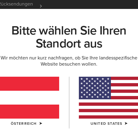
e Rücksendungen
12 Monate Garantie
Mehr er
Bitte wählen Sie Ihren
K
NEU & FEATURED
ARIAT LIFE
OUTLET
Standort aus
Wir möchten nur kurz nachfragen, ob Sie Ihre landesspezifische
Website besuchen wollen.
n für Herren
Ausdauerreiten
Stallschuhe
ÖSTERREICH
UNITED STATES