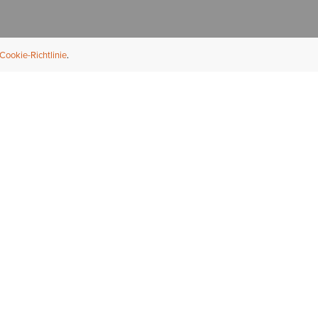
Cookie-Richtlinie
NFORMATION
ÜBER UNS
ndler finden
Über Ariat
ternational
Nachhaltigkeit
bs & Karriere
Presse
ößentabellen
Athleten
ue Fit