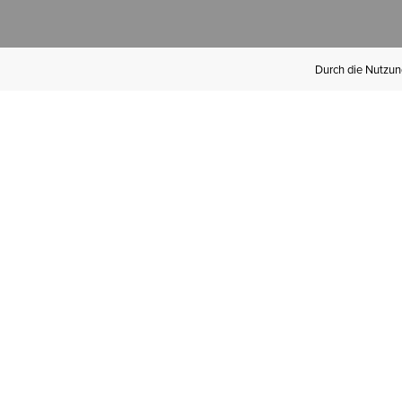
Durch die Nutzung
Werden Sie
Mitglied bei Ariat
Insider
Kostenloser Versand ab 100 €,