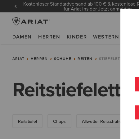
Kostenloser Standardversand ab 100 € & kostenlos
für Ariat Insider
Jetzt anmelden
DAMEN
HERREN
KINDER
WESTERN
WOR
ARIAT
HERREN
SCHUHE
REITEN
STIEFELETTEN
Reitstiefelette
Reitstiefel
Chaps
Allwetter Reitschuhe