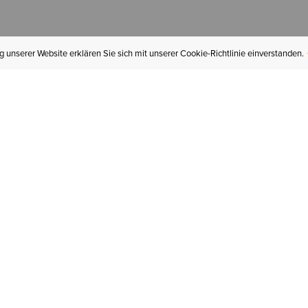
 unserer Website erklären Sie sich mit unserer Cookie-Richtlinie einverstanden.
MEIN KONTO
I
BESTELLSTATUS
RÜCKSENDUNGEN
Mein Konto
Hä
Newsletteranmeldung
In
GESCHENKGUTSCHEINE
Für später gespeichert
Jo
LIEFERUNG & VERSAND
Ariat Insider
Gr
GARANTIE
Tr
KLARNA