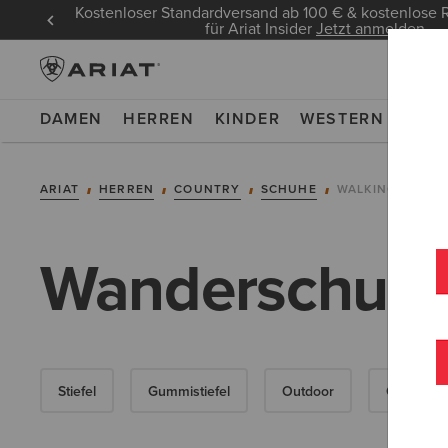
Kostenloser Standardversand ab 100 € & kostenlos
für Ariat Insider
Jetzt anmelden
DAMEN
HERREN
KINDER
WESTERN
WOR
ARIAT
HERREN
COUNTRY
SCHUHE
WALKING
Wanderschuhe 
Stiefel
Gummistiefel
Outdoor
Casual