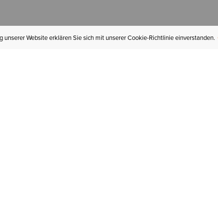
 unserer Website erklären Sie sich mit unserer Cookie-Richtlinie einverstanden.
MEIN KONTO
I
BESTELLSTATUS
RÜCKSENDUNGEN
Mein Konto
Hä
Newsletteranmeldung
In
GESCHENKGUTSCHEINE
Für später gespeichert
Jo
LIEFERUNG & VERSAND
Ariat Insider
Gr
GARANTIE
Tr
KLARNA