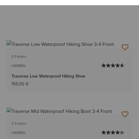
2 Farben
HERREN
Traverse Low Waterproof Hiking Shoe
155,00 €
3 Farben
HERREN