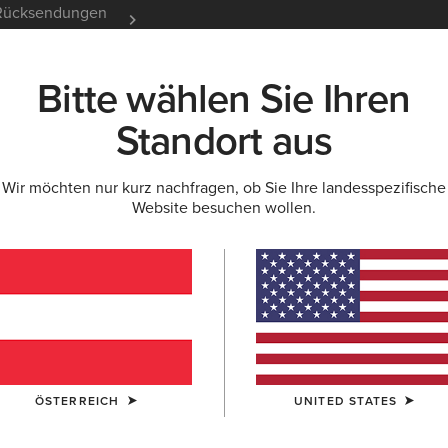
e Rücksendungen
12 Monate Garantie
Mehr er
Bitte wählen Sie Ihren
K
NEU & FEATURED
ARIAT LIFE
OUTLET
Standort aus
Wir möchten nur kurz nachfragen, ob Sie Ihre landesspezifische
Website besuchen wollen.
für Herren
Stiefeletten
ÖSTERREICH
UNITED STATES