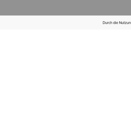
Durch die Nutzung
Werden Sie
Mitglied bei Ariat
Insider
Kostenloser Versand ab 100 €,