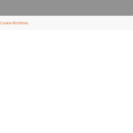
Cookie-Richtlinie
NFORMATION
ÜBER UNS
ndler finden
Über Ariat
ternational
Nachhaltigkeit
bs & Karriere
Presse
ößentabellen
Athleten
ue Fit