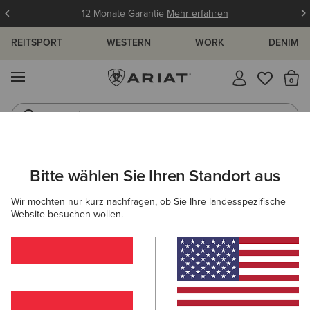
12 Monate Garantie
Mehr erfahren
REITSPORT
WESTERN
WORK
DENIM
MENÜ
S
Jeans
Westernstiefel
ARIAT
HERREN
COUNTRY
SCHUHE
STIEFELETTEN
Bitte wählen Sie Ihren Standort aus
C
Stiefeletten
Wir möchten nur kurz nachfragen, ob Sie Ihre landesspezifische
Website besuchen wollen.
Stiefel
Gummistiefel
Outdoor
Walking
Ca
Filter & Sortieren
15 ARTIKEL