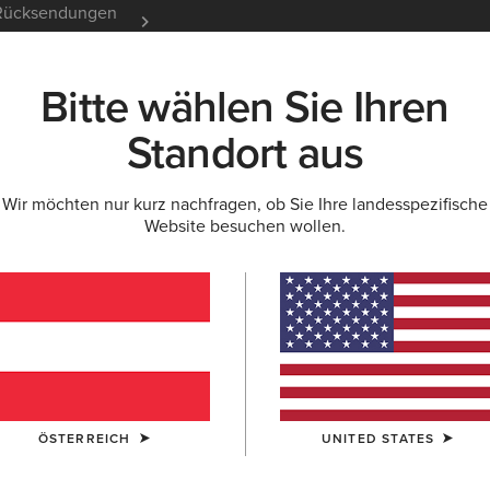
e Rücksendungen
12 Monate Garantie
Mehr er
Bitte wählen Sie Ihren
K
NEU & FEATURED
ARIAT LIFE
OUTLET
Standort aus
Wir möchten nur kurz nachfragen, ob Sie Ihre landesspezifische
Website besuchen wollen.
Casual
ÖSTERREICH
UNITED STATES