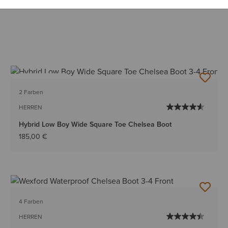
BESTSELLER
2 Farben
HERREN
Hybrid Low Boy Wide Square Toe Chelsea Boot
185,00 €
4 Farben
HERREN