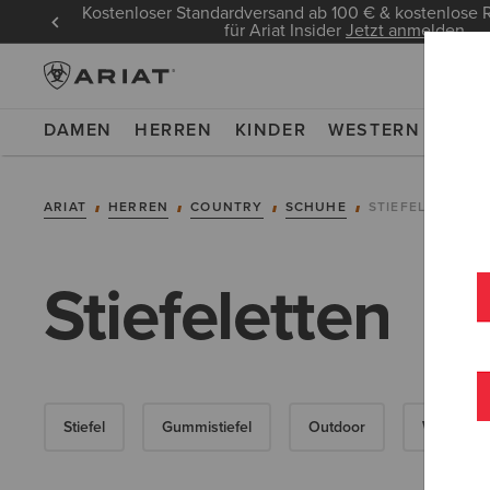
Kostenloser Standardversand ab 100 € & kostenlos
für Ariat Insider
Jetzt anmelden
DAMEN
HERREN
KINDER
WESTERN
WOR
ARIAT
HERREN
COUNTRY
SCHUHE
STIEFELETTEN
Stiefeletten
Stiefel
Gummistiefel
Outdoor
Walking