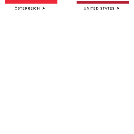
ÖSTERREICH
UNITED STATES
HERREN
HERREN
Wexford Bison Chelsea Boot
Wexford Bison Chelsea Boot
215,00 €
215,00 €
HERREN
HERREN
Wexford Waterproof Chelsea
Skyline Summit Waterproof
Boot
Boot
215,00 €
200,00 €
BESTSELLER