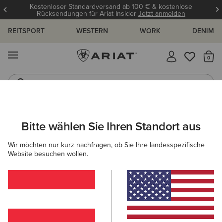
Kostenloser Standardversand ab 100 € & kostenlose
Rücksendungen für Ariat Insider
Jetzt anmelden
REITSPORT
WESTERN
WORK
DENIM
MENÜ
S
Reitstiefel
Jeans
ARIAT
HERREN
COUNTRY
SCHUHE
STIEFELETTEN
Bitte wählen Sie Ihren Standort aus
C
Stiefeletten
Wir möchten nur kurz nachfragen, ob Sie Ihre landesspezifische
Website besuchen wollen.
Stiefel
Gummistiefel
Outdoor
Walking
Ca
15 ARTIKEL
Filter & Sortieren