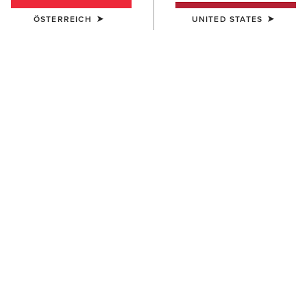
ÖSTERREICH
UNITED STATES
HERREN
Wilton Sweatshirt
65,00 €