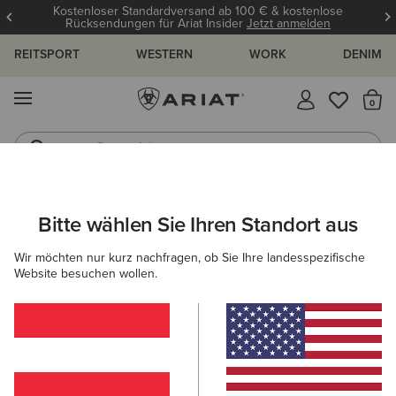
Kostenloser Standardversand ab 100 € & kostenlose
Rücksendungen für Ariat Insider
Jetzt anmelden
REITSPORT
WESTERN
WORK
DENIM
MENÜ
S
Reitstiefel
Jeans
ARIAT
HERREN
COUNTRY
BEKLEIDUNG
PULLOVER
Bitte wählen Sie Ihren Standort aus
C
Outdoor-Country-Pullover für Herren
Wir möchten nur kurz nachfragen, ob Sie Ihre landesspezifische
Website besuchen wollen.
Oberbekleidung
Hemden
Hosen
Filter & Sortieren
1 ARTIKEL