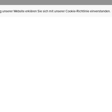
 unserer Website erklären Sie sich mit unserer Cookie-Richtlinie einverstanden.
MEIN KONTO
I
BESTELLSTATUS
RÜCKSENDUNGEN
Mein Konto
Hä
Newsletteranmeldung
In
GESCHENKGUTSCHEINE
Für später gespeichert
Jo
LIEFERUNG & VERSAND
Ariat Insider
Gr
GARANTIE
Tr
KLARNA
St
HILFE