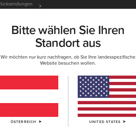
e Rücksendungen
12 Monate Garantie
Mehr er
Bitte wählen Sie Ihren
K
NEU & FEATURED
ARIAT LIFE
OUTLET
Standort aus
Wir möchten nur kurz nachfragen, ob Sie Ihre landesspezifische
Website besuchen wollen.
y-Pullover für 
ÖSTERREICH
UNITED STATES