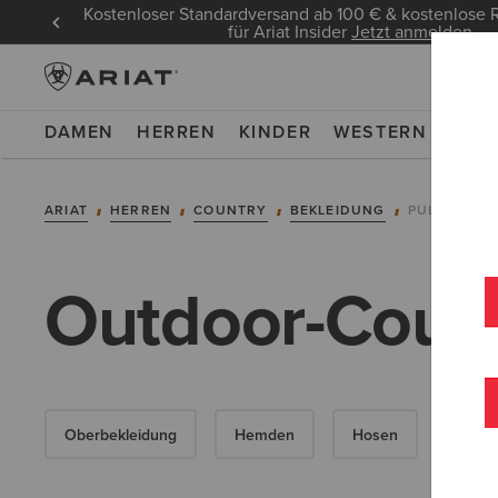
Kostenloser Standardversand ab 100 € & kostenlos
für Ariat Insider
Jetzt anmelden
DAMEN
HERREN
KINDER
WESTERN
WOR
ARIAT
HERREN
COUNTRY
BEKLEIDUNG
PULLOVER
Outdoor-Countr
Oberbekleidung
Hemden
Hosen