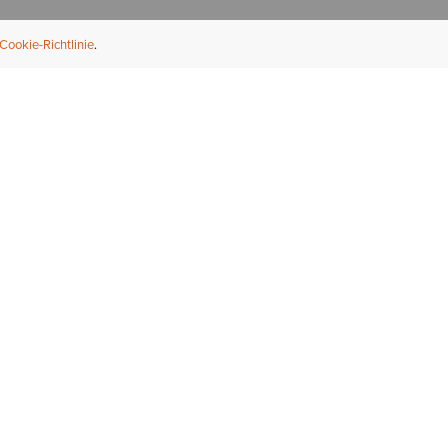
Cookie-Richtlinie
NFORMATION
ÜBER UNS
ndler finden
Über Ariat
ternational
Nachhaltigkeit
bs & Karriere
Presse
ößentabellen
Athleten
ue Fit
iefel-Reparaturservice