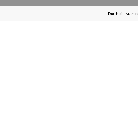
Durch die Nutzung
Werden Sie
Mitglied bei Ariat
Insider
Kostenloser Versand ab 100 €,
kostenlose Rücksendungen und
exklusive Vorteile!