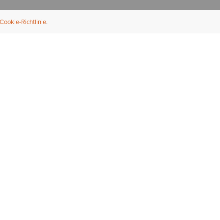
Cookie-Richtlinie
NFORMATION
ÜBER UNS
ndler finden
Über Ariat
ternational
Nachhaltigkeit
bs & Karriere
Presse
ößentabellen
Athleten
ue Fit
iefel-Reparaturservice