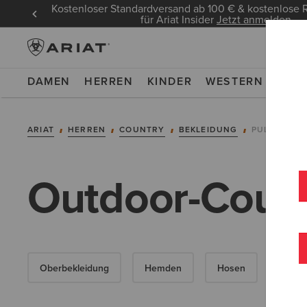
Kostenloser Standardversand ab 100 € & kostenlos
für Ariat Insider
Jetzt anmelden
DAMEN
HERREN
KINDER
WESTERN
WOR
ARIAT
HERREN
COUNTRY
BEKLEIDUNG
PULLOVER
Outdoor-Countr
Oberbekleidung
Hemden
Hosen