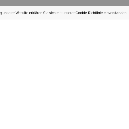
 unserer Website erklären Sie sich mit unserer Cookie-Richtlinie einverstanden.
MEIN KONTO
I
BESTELLSTATUS
RÜCKSENDUNGEN
Mein Konto
Hä
Newsletteranmeldung
In
GESCHENKGUTSCHEINE
Für später gespeichert
Jo
LIEFERUNG & VERSAND
Ariat Insider
Gr
GARANTIE
Tr
KLARNA
St
HILFE