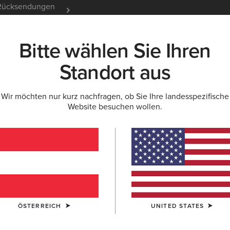
e Rücksendungen
12 Monate Garantie
Mehr er
Bitte wählen Sie Ihren
K
NEU & FEATURED
ARIAT LIFE
OUTLET
Standort aus
Wir möchten nur kurz nachfragen, ob Sie Ihre landesspezifische
Website besuchen wollen.
y-Pullover für 
ÖSTERREICH
UNITED STATES