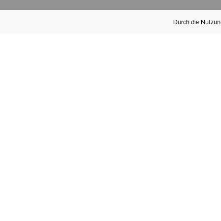
Durch die Nutzung
Werden Sie
Mitglied bei Ariat
Insider
Kostenloser Versand ab 100 €,
kostenlose Rücksendungen und
exklusive Vorteile!