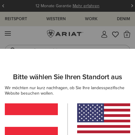
12 Monate Garantie
Mehr erfahren
REITSPORT
WESTERN
WORK
DENIM
MENÜ
S
Gummistiefel
Reitstiefel
ARIAT
HERREN
COUNTRY
BEKLEIDUNG
PULLOVER
Bitte wählen Sie Ihren Standort aus
C
Outdoor-Country-Pullover für Herren
Wir möchten nur kurz nachfragen, ob Sie Ihre landesspezifische
Website besuchen wollen.
Oberbekleidung
Hemden
Hosen
Filter & Sortieren
1 ARTIKEL