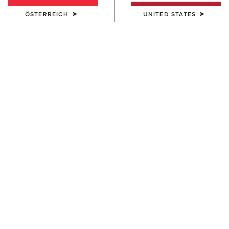
ÖSTERREICH
UNITED STATES
HERREN
Wilton Sweatshirt
65,00 €