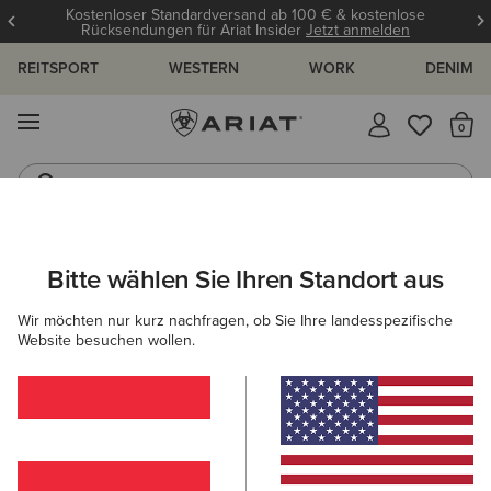
Kostenloser Standardversand ab 100 € & kostenlose
Rücksendungen für Ariat Insider
Jetzt anmelden
REITSPORT
WESTERN
WORK
DENIM
MENÜ
S
Reitstiefel
Jeans
ARIAT
HERREN
BEKLEIDUNG
WORK
SWEATSHIRTS & HO
Bitte wählen Sie Ihren Standort aus
C
Arbeitspullover für Herren
Wir möchten nur kurz nachfragen, ob Sie Ihre landesspezifische
Website besuchen wollen.
Oberbekleidung
Oberteile & T-Shirts
Denim
Ar
8 ARTIKEL
Filter & Sortieren