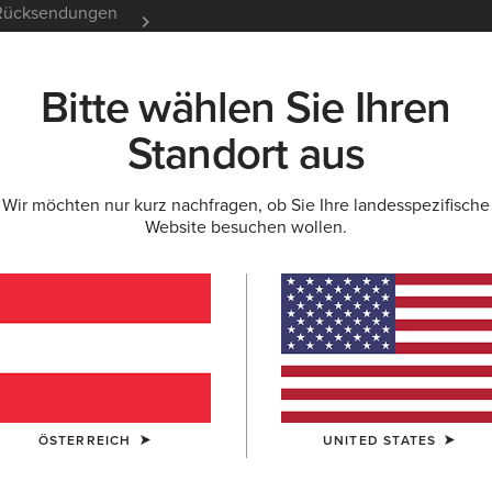
e Rücksendungen
12 Monate Garantie
Mehr er
Bitte wählen Sie Ihren
K
NEU & FEATURED
ARIAT LIFE
OUTLET
Standort aus
Wir möchten nur kurz nachfragen, ob Sie Ihre landesspezifische
 HOODIES
Website besuchen wollen.
r für Herren
Arbeitshosen
ÖSTERREICH
UNITED STATES