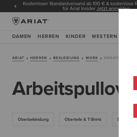
Kostenloser Standardversand ab 100 € & kostenlos
für Ariat Insider
Jetzt anmelden
DAMEN
HERREN
KINDER
WESTERN
WOR
ARIAT
HERREN
BEKLEIDUNG
WORK
SWEATSHIRTS &
Arbeitspullove
Oberbekleidung
Oberteile & T-Shirts
Denim