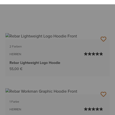
2 Farben
HERREN
Rebar Lightweight Logo Hoodie
55,00 €
1 Farbe
HERREN