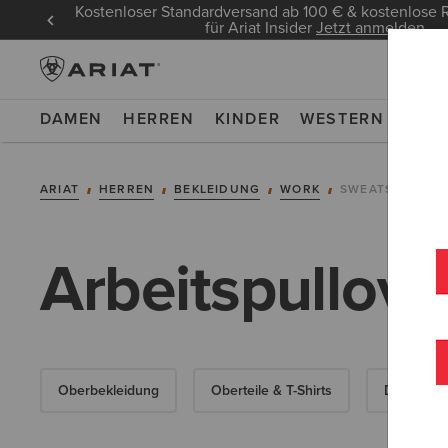
Kostenloser Standardversand ab 100 € & kostenlos
für Ariat Insider
Jetzt anmelden
DAMEN
HERREN
KINDER
WESTERN
WOR
ARIAT
HERREN
BEKLEIDUNG
WORK
SWEATSHIRTS &
Arbeitspullove
Oberbekleidung
Oberteile & T-Shirts
Denim