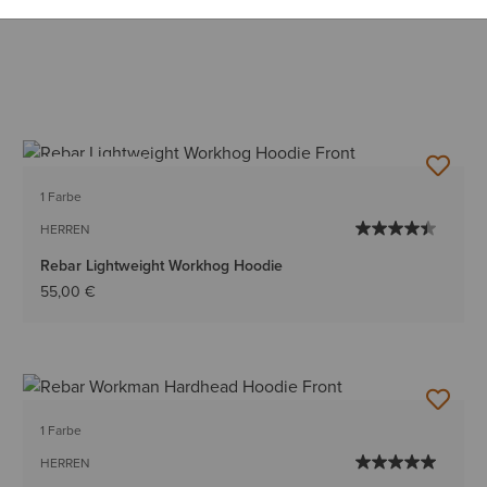
BESTSELLER
1 Farbe
HERREN
Rebar Lightweight Workhog Hoodie
55,00 €
1 Farbe
HERREN