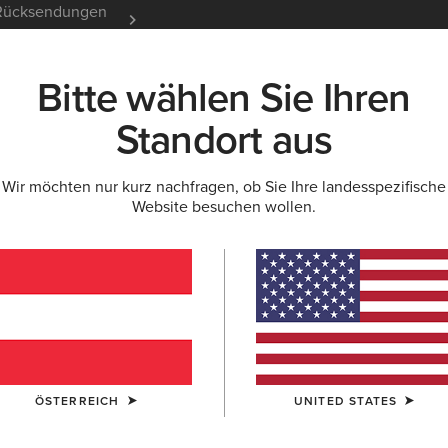
e Rücksendungen
12 Monate Garantie
Mehr er
Bitte wählen Sie Ihren
K
NEU & FEATURED
ARIAT LIFE
OUTLET
Standort aus
Wir möchten nur kurz nachfragen, ob Sie Ihre landesspezifische
 HOODIES
Website besuchen wollen.
r für Herren
Arbeitshosen
ÖSTERREICH
UNITED STATES