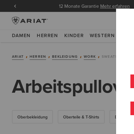
ndungen
12 Monate Garantie
Mehr erfahren
DAMEN
HERREN
KINDER
WESTERN
WOR
ARIAT
HERREN
BEKLEIDUNG
WORK
SWEATSHIRTS &
Arbeitspullove
Oberbekleidung
Oberteile & T-Shirts
Denim