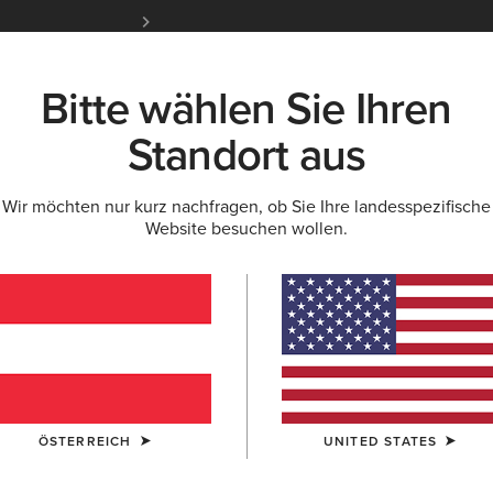
Kostenloser Standardversand ab 100 € & ko
für Ariat Insider
Jetzt anme
Bitte wählen Sie Ihren
K
NEU & FEATURED
ARIAT LIFE
OUTLET
Standort aus
Wir möchten nur kurz nachfragen, ob Sie Ihre landesspezifische
 HOODIES
Website besuchen wollen.
r für Herren
Arbeitshosen
ÖSTERREICH
UNITED STATES