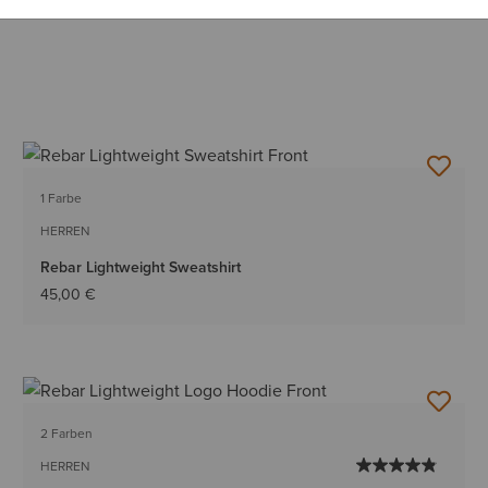
1 Farbe
HERREN
Rebar Lightweight Sweatshirt
45,00 €
2 Farben
HERREN