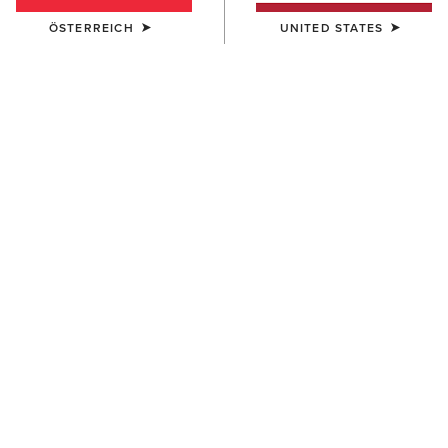
ÖSTERREICH
UNITED STATES
HERREN
HERREN
Rebar M7 Slim DuraStretch
Rebar M7 Slim DuraStretch
Edge Straight Jean
Workhorse Stackable Straight
Leg Jean
95,00 €
100,00 €