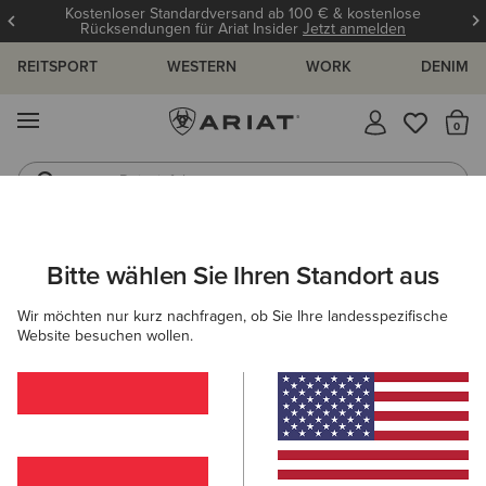
Kostenloser Standardversand ab 100 € & kostenlose
Rücksendungen für Ariat Insider
Jetzt anmelden
REITSPORT
WESTERN
WORK
DENIM
MENÜ
S
Reitstiefel
Jeans
ARIAT
HERREN
BEKLEIDUNG
WORK
DENIM
Bitte wählen Sie Ihren Standort aus
C
Arbeitsjeans für Herren
Wir möchten nur kurz nachfragen, ob Sie Ihre landesspezifische
Website besuchen wollen.
Oberbekleidung
Sweatshirts & Hoodies
Oberteile & T
Filter & Sortieren
2 ARTIKEL