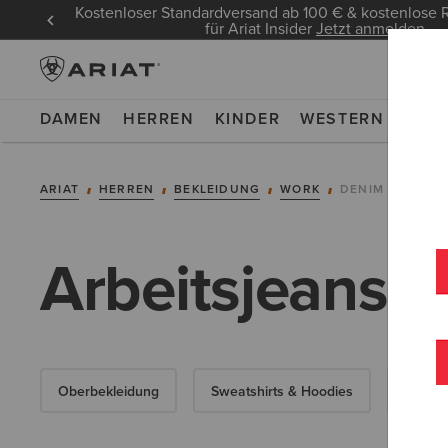
Kostenloser Standardversand ab 100 € & kostenlos
für Ariat Insider
Jetzt anmelden
DAMEN
HERREN
KINDER
WESTERN
WOR
ARIAT
HERREN
BEKLEIDUNG
WORK
DENIM
Arbeitsjeans f
Oberbekleidung
Sweatshirts & Hoodies
Obertei