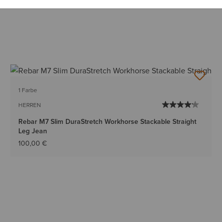
1 Farbe
HERREN
Rebar M7 Slim DuraStretch Workhorse Stackable Straight
Leg Jean
100,00 €