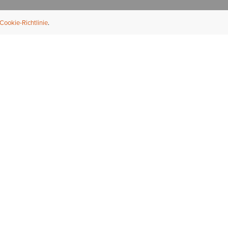
Cookie-Richtlinie
NFORMATION
ÜBER UNS
ndler finden
Über Ariat
ternational
Nachhaltigkeit
bs & Karriere
Presse
ößentabellen
Athleten
ue Fit
iefel-Reparaturservice