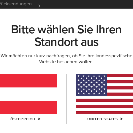
e Rücksendungen
12 Monate Garantie
Mehr er
Bitte wählen Sie Ihren
K
NEU & FEATURED
ARIAT LIFE
OUTLET
Standort aus
Wir möchten nur kurz nachfragen, ob Sie Ihre landesspezifische
Website besuchen wollen.
ür Herren
le & T-Shirts
Arbeitshosen
ÖSTERREICH
UNITED STATES