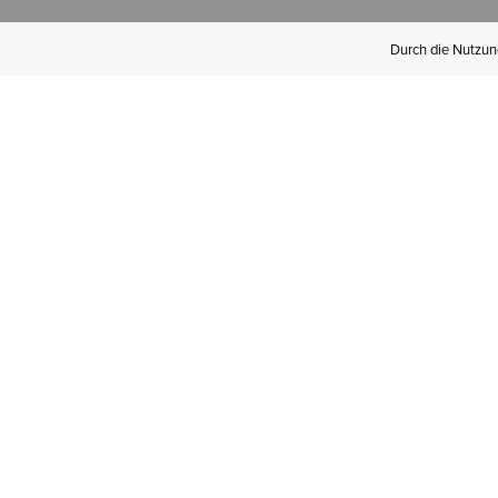
Durch die Nutzung
Werden Sie
Mitglied bei Ariat
Insider
Kostenloser Versand ab 100 €,
kostenlose Rücksendungen und
exklusive Vorteile!