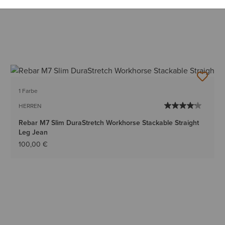
1 Farbe
HERREN
Rebar M7 Slim DuraStretch Workhorse Stackable Straight
Leg Jean
100,00 €