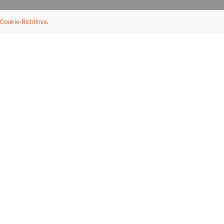
Cookie-Richtlinie
NFORMATION
ÜBER UNS
ndler finden
Über Ariat
ternational
Nachhaltigkeit
bs & Karriere
Presse
ößentabellen
Athleten
ue Fit
iefel-Reparaturservice