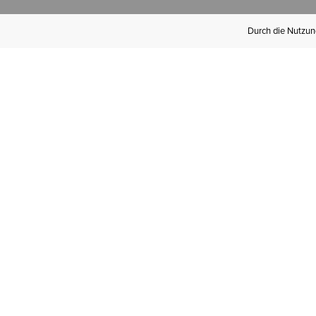
Durch die Nutzung
Werden Sie
Mitglied bei Ariat
Insider
Kostenloser Versand ab 100 €,
kostenlose Rücksendungen und
exklusive Vorteile!