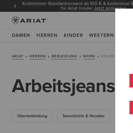
Kostenloser Standardversand ab 100 € & kostenlos
für Ariat Insider
Jetzt anmelden
DAMEN
HERREN
KINDER
WESTERN
WOR
ARIAT
HERREN
BEKLEIDUNG
WORK
DENIM
Arbeitsjeans f
Oberbekleidung
Sweatshirts & Hoodies
Obertei