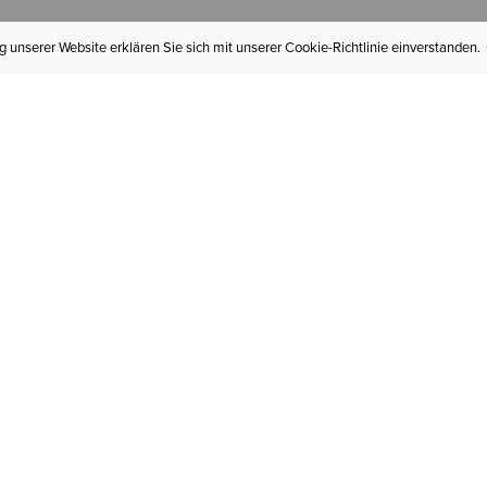
 unserer Website erklären Sie sich mit unserer Cookie-Richtlinie einverstanden.
MEIN KONTO
I
BESTELLSTATUS
RÜCKSENDUNGEN
Mein Konto
Hä
Newsletteranmeldung
In
GESCHENKGUTSCHEINE
Für später gespeichert
Jo
LIEFERUNG & VERSAND
Ariat Insider
Gr
GARANTIE
Tr
KLARNA
St
HILFE