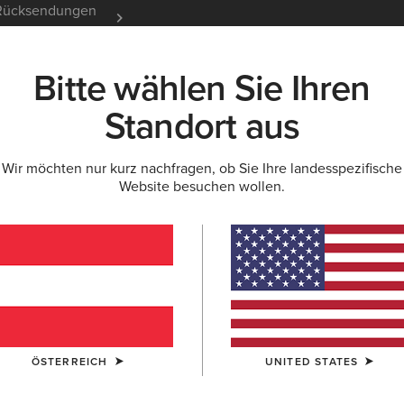
e Rücksendungen
12 Monate Garantie
Mehr er
Bitte wählen Sie Ihren
K
NEU & FEATURED
ARIAT LIFE
OUTLET
Standort aus
Wir möchten nur kurz nachfragen, ob Sie Ihre landesspezifische
Website besuchen wollen.
ür Herren
le & T-Shirts
Arbeitshosen
ÖSTERREICH
UNITED STATES