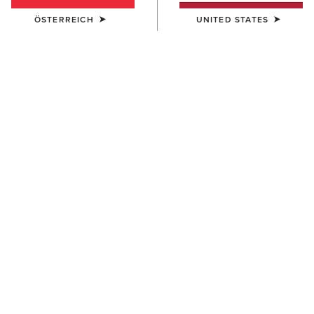
ÖSTERREICH
UNITED STATES
HERREN
HERREN
Rebar M7 Slim DuraStretch
Rebar M7 Slim DuraStretch
Edge Straight Jean
Workhorse Stackable Straight
Leg Jean
95,00 €
100,00 €