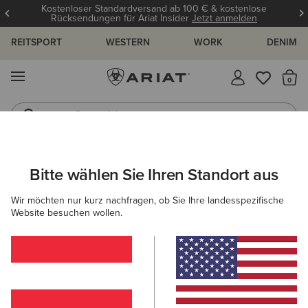
Kostenloser Standardversand ab 100 € & kostenlose
Rücksendungen für Ariat Insider
Jetzt anmelden
REITSPORT
WESTERN
WORK
DENIM
MENÜ
S
Reitstiefel
Jeans
ARIAT
HERREN
BEKLEIDUNG
WORK
DENIM
Bitte wählen Sie Ihren Standort aus
C
Arbeitsjeans für Herren
Wir möchten nur kurz nachfragen, ob Sie Ihre landesspezifische
Website besuchen wollen.
Oberbekleidung
Sweatshirts & Hoodies
Oberteile & T
Filter & Sortieren
2 ARTIKEL